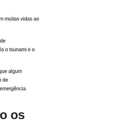
m muitas vidas ao
 de
ós o tsunami e o
 que algum
o de
 emergência
o os