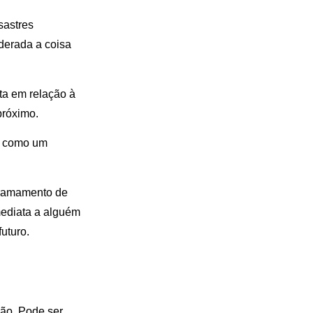
sastres
iderada a coisa
ta em relação à
próximo.
o, como um
erramamento de
ediata a alguém
uturo.
ão. Pode ser