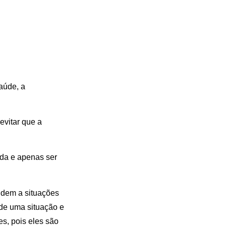
aúde, a
vitar que a
da e apenas ser
ndem a situações
de uma situação e
es, pois eles são